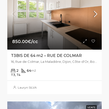
850.00€/cc
T3BIS DE 64 m2 – RUE DE COLMAR
16, Rue de Colmar, La Maladière, Dijon, Côte-d'Or, Bourgogne-Franche-Comté, France métropolitaine, 21000, France
2
64
m2
T3, T4
Lauryn SILVA
VENTE