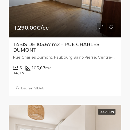
1,290.00€/cc
T4BIS DE 103.67 m2 – RUE CHARLES
DUMONT
Rue Charles Dumont, Faubourg Saint-Pierre, Centre-Ville, Dijon, Côte-d'Or, Bourgogne-Franche-Comté, France métropolitaine, 21000, France
3
103,67
m2
T4, T5
Lauryn SILVA
LOCATION