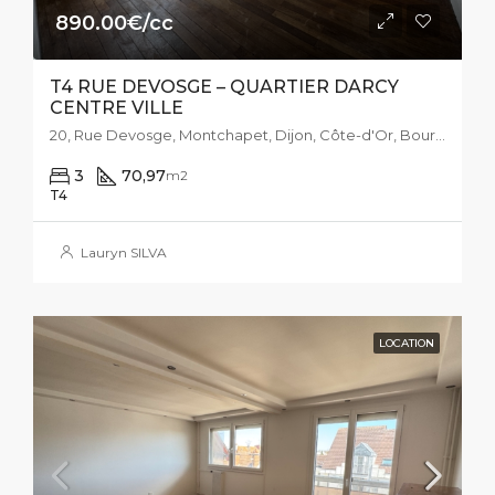
890.00€/cc
T4 RUE DEVOSGE – QUARTIER DARCY
CENTRE VILLE
20, Rue Devosge, Montchapet, Dijon, Côte-d'Or, Bourgogne-Franche-Comté, France métropolitaine, 21000, France
3
70,97
m2
T4
Lauryn SILVA
LOCATION