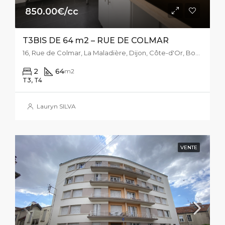
850.00€/cc
T3BIS DE 64 m2 – RUE DE COLMAR
16, Rue de Colmar, La Maladière, Dijon, Côte-d'Or, Bourgogne-Franche-Comté, France métropolitaine, 21000, France
2
64
m2
T3, T4
Lauryn SILVA
VENTE