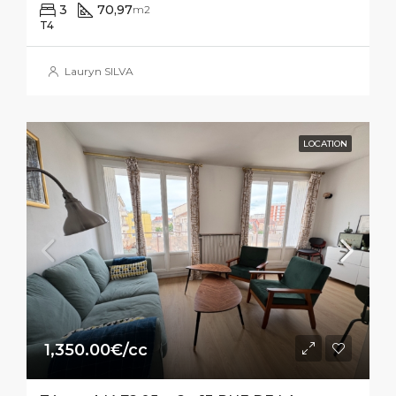
3
70,97
m2
T4
Lauryn SILVA
LOCATION
1,350.00€/cc