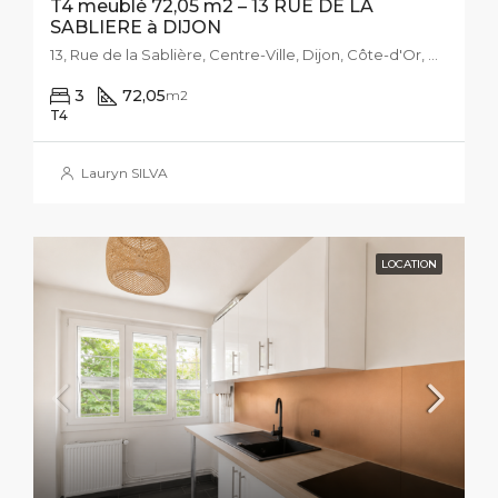
T4 meublé 72,05 m2 – 13 RUE DE LA
SABLIERE à DIJON
13, Rue de la Sablière, Centre-Ville, Dijon, Côte-d'Or, Bourgogne-Franche-Comté, France métropolitaine, 21000, France
3
72,05
m2
T4
Lauryn SILVA
LOCATION