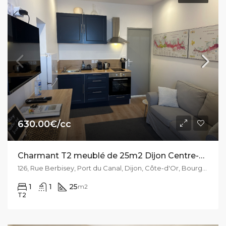
630.00€/cc
Charmant T2 meublé de 25m2 Dijon Centre-ville
126, Rue Berbisey, Port du Canal, Dijon, Côte-d'Or, Bourgogne-Franche-Comté, France métropolitaine, 21000, France
1
1
25
m2
T2