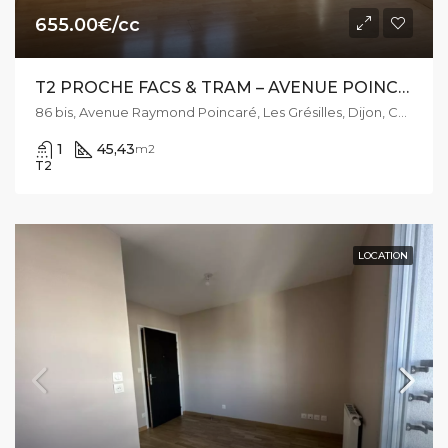
655.00€/cc
T2 PROCHE FACS & TRAM – AVENUE POINCARÉ
86 bis, Avenue Raymond Poincaré, Les Grésilles, Dijon, Côte-d'Or, Bourgogne-Franche-Comté, France métropolitaine, 21000, France
1
45,43
m2
T2
LOCATION