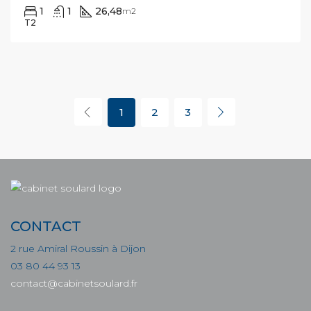
1
1
26,48
m2
T2
1
2
3
CONTACT
2 rue Amiral Roussin à Dijon
03 80 44 93 13
contact@cabinetsoulard.fr