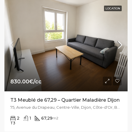
LOCATION
830.00€/cc
T3 Meublé de 67,29 – Quartier Maladière Dijon
75, Avenue du Drapeau, Centre-Ville, Dijon, Côte-d'Or, Bourgogne-Franche-Comté, France métropolitaine, 21000, France
2
1
67,29
m2
T3