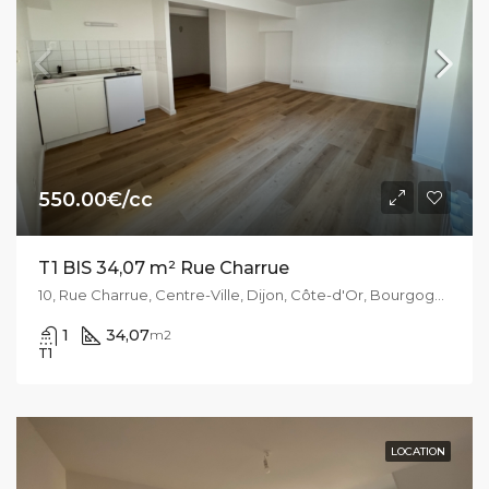
550.00€/cc
T1 BIS 34,07 m² Rue Charrue
10, Rue Charrue, Centre-Ville, Dijon, Côte-d'Or, Bourgogne-Franche-Comté, France métropolitaine, 21000, France
1
34,07
m2
T1
LOCATION