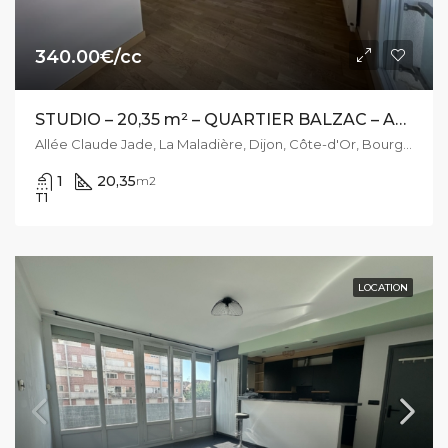
340.00€/cc
STUDIO – 20,35 m² – QUARTIER BALZAC – ALLÉE CLAUDE JADE
Allée Claude Jade, La Maladière, Dijon, Côte-d'Or, Bourgogne-Franche-Comté, France métropolitaine, 21000, France
1
20,35
m2
T1
LOCATION