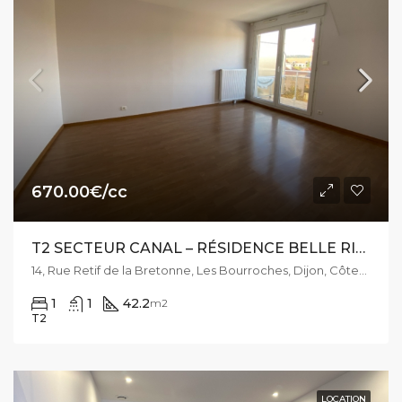
670.00€/cc
T2 SECTEUR CANAL – RÉSIDENCE BELLE RIVE – RUE RÉTIF DE LA BRETONNE
14, Rue Retif de la Bretonne, Les Bourroches, Dijon, Côte-d'Or, Bourgogne-Franche-Comté, France métropolitaine, 21000, France
1
1
42.2
m2
T2
LOCATION