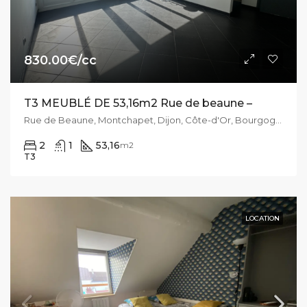
830.00€/cc
T3 MEUBLÉ DE 53,16m2 Rue de beaune –
Rue de Beaune, Montchapet, Dijon, Côte-d'Or, Bourgogne-Franche-Comté, France métropolitaine, 21000, France
2
1
53,16
m2
T3
LOCATION