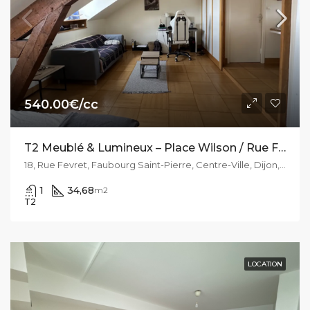
540.00€/cc
T2 Meublé & Lumineux – Place Wilson / Rue Fevret
18, Rue Fevret, Faubourg Saint-Pierre, Centre-Ville, Dijon, Côte-d'Or, Bourgogne-Franche-Comté, France métropolitaine, 21000, France
1
34,68
m2
T2
LOCATION