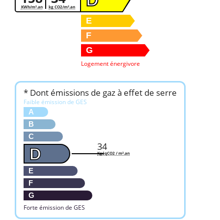
KWh/m².an
kg CO2/m².an
E
F
G
Logement énergivore
* Dont émissions de gaz à effet de serre
Faible émission de GES
A
B
C
34
D
KgéqCO2 / m².an
E
F
G
Forte émission de GES