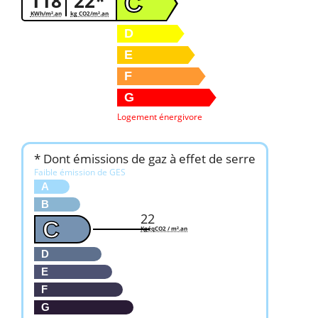
118
22*
C
KWh/m².an
kg CO2/m².an
D
E
F
G
Logement énergivore
* Dont émissions de gaz à effet de serre
Faible émission de GES
A
B
22
C
KgéqCO2 / m².an
D
E
F
G