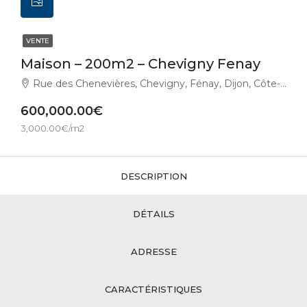
VENTE
Maison – 200m2 – Chevigny Fenay
Rue des Chenevières, Chevigny, Fénay, Dijon, Côte-d'Or, Bourgogne-Franche-Comté, France métropolitaine, 21600, France
600,000.00€
3,000.00€/m2
DESCRIPTION
DÉTAILS
ADRESSE
CARACTÉRISTIQUES