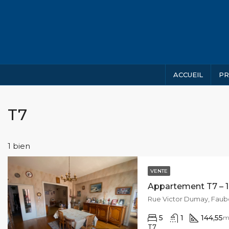
ACCUEIL
PR
T7
1 bien
VENTE
5
1
144,55
m
T7