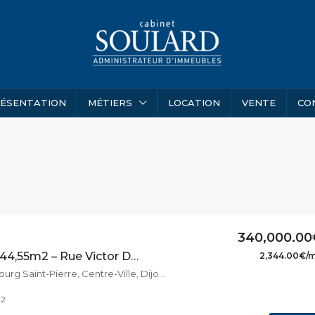
ÉSENTATION
MÉTIERS
LOCATION
VENTE
CO
340,000.00
Appartement T7 – 144,55m2 – Rue Victor Dumay
2,344.00€/
Rue Victor Dumay, Faubourg Saint-Pierre, Centre-Ville, Dijon, Côte-d'Or, Bourgogne-Franche-Comté, France métropolitaine, 21000, France
2