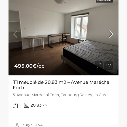
495.00€/cc
T1 meublé de 20.83 m2 – Avenue Maréchal
Foch
5, Avenue Maréchal Foch, Faubourg Raines, La Gare, Dijon, Côte-d'Or, Bourgogne-Franche-Comté, France métropolitaine, 21000, France
1
20.83
m2
T1
Lauryn SILVA