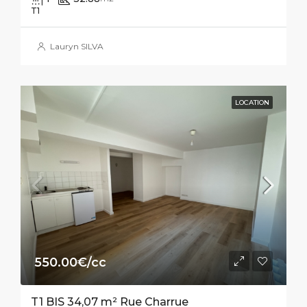
T1
Lauryn SILVA
LOCATION
550.00€/cc
T1 BIS 34,07 m² Rue Charrue