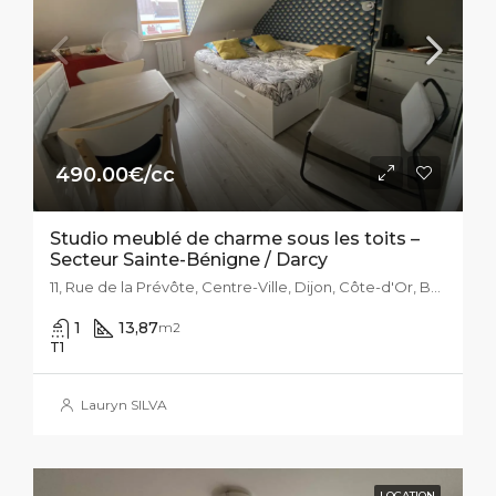
490.00€/cc
Studio meublé de charme sous les toits –
Secteur Sainte-Bénigne / Darcy
11, Rue de la Prévôte, Centre-Ville, Dijon, Côte-d'Or, Bourgogne-Franche-Comté, France métropolitaine, 21000, France
1
13,87
m2
T1
Lauryn SILVA
LOCATION