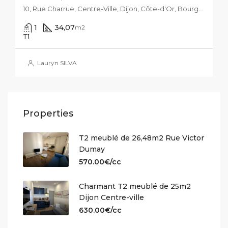
10, Rue Charrue, Centre-Ville, Dijon, Côte-d'Or, Bourgogne-Franche-Comté, France métropolitaine, 21000, France
1
34,07
m2
T1
Lauryn SILVA
Properties
T2 meublé de 26,48m2 Rue Victor
Dumay
570.00€/cc
Charmant T2 meublé de 25m2
Dijon Centre-ville
630.00€/cc