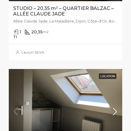
STUDIO – 20,35 m² – QUARTIER BALZAC –
ALLÉE CLAUDE JADE
Allée Claude Jade, La Maladière, Dijon, Côte-d'Or, Bourgogne-Franche-Comté, France métropolitaine, 21000, France
1
20,35
m2
T1
Lauryn SILVA
LOCATION