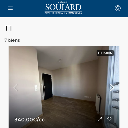
T1
7 biens
LOCATION
340.00€/cc